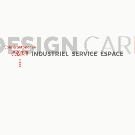
DESIGN
CAR
Soin & autonomie
CARE
INDUSTRIEL
SERVICE
ESPACE
Bienvenue sur le site de Cyril Loÿs, designer produit. Sélection
Appuyez sur Entrée pour explor